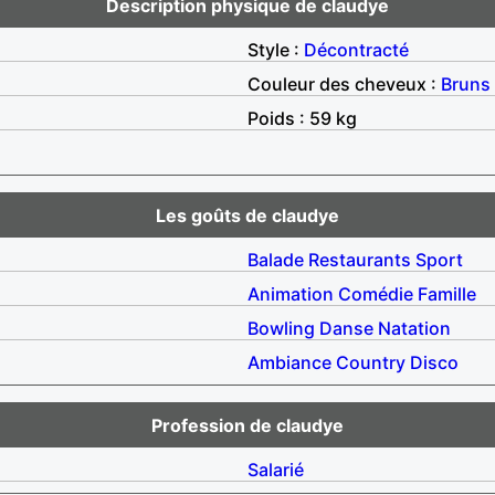
Description physique de claudye
Style :
Décontracté
Couleur des cheveux :
Bruns
Poids : 59 kg
Les goûts de claudye
Balade
Restaurants
Sport
Animation
Comédie
Famille
Bowling
Danse
Natation
Ambiance
Country
Disco
Profession de claudye
Salarié