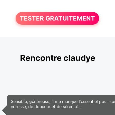
TESTER GRATUITEMENT
Rencontre claudye
Sensible, généreuse, il me manque l'essentiel pour co
ndresse, de douceur et de sérénité !