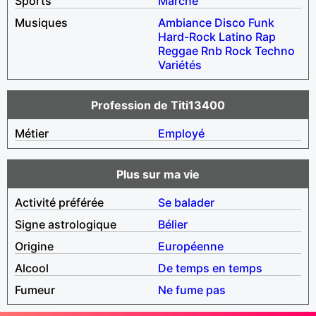
Sports
Marche
Musiques
Ambiance
Disco
Funk
Hard-Rock
Latino
Rap
Reggae
Rnb
Rock
Techno
Variétés
Profession de Titi13400
Métier
Employé
Plus sur ma vie
Activité préférée
Se balader
Signe astrologique
Bélier
Origine
Européenne
Alcool
De temps en temps
Fumeur
Ne fume pas