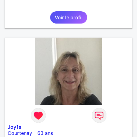
Voir le profil
Joy1s
Courtenay
-
63 ans